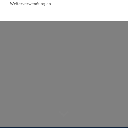
Weiterverwendung an.
Da(s) machen wir gerne mit.
Wir schaffen Ihr eigenständiges
Erscheinungsbild, das mit
Unternehmensinhalten
und Ihrem vorhandenen Budget
zusammenpasst.
Hier einige Beispiele.